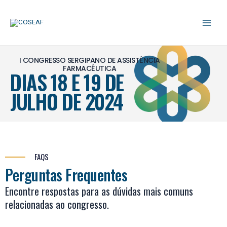
Ir
Main
para
o
Men
conteúdo
I CONGRESSO SERGIPANO DE ASSISTÊNCIA
FARMACÊUTICA
DIAS 18 E 19 DE
JULHO DE 2024
FAQS
Perguntas Frequentes
Encontre respostas para as dúvidas mais comuns
relacionadas ao congresso.